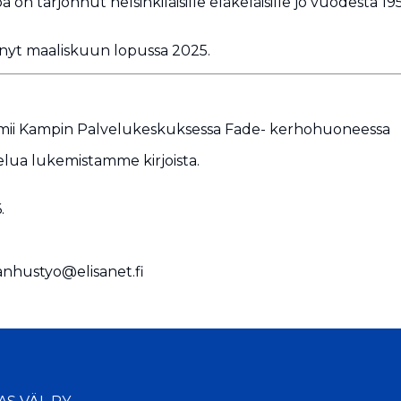
on tarjonnut helsinkiläisille eläkeläisille jo vuodesta
nyt maaliskuun lopussa 2025.
toimii Kampin Palvelukeskuksessa Fade- kerhohuoneessa
elua lukemistamme kirjoista.
.
vanhustyo@elisanet.fi