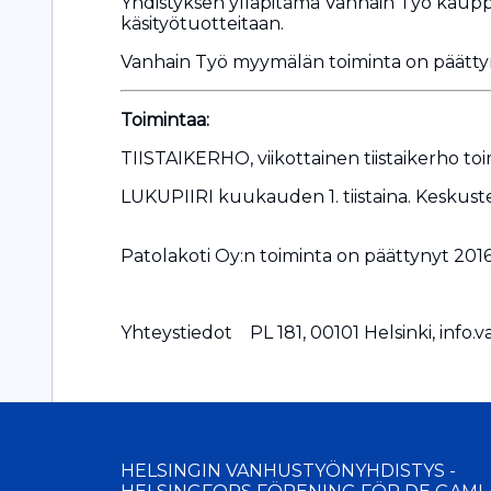
Yhdistyksen ylläpitämä Vanhain Työ kauppa 
käsityötuotteitaan.
Vanhain Työ myymälän toiminta on päätty
Toimintaa:
TIISTAIKERHO, viikottainen tiistaikerho 
LUKUPIIRI kuukauden 1. tiistaina. Keskust
Patolakoti Oy:n toiminta on päättynyt 2016
Yhteystiedot PL 181, 00101 Helsinki, info.
HELSINGIN VANHUSTYÖNYHDISTYS -