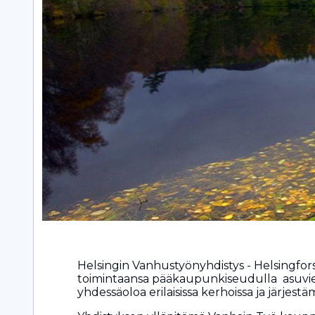
Helsingin Vanhustyönyhdistys - Helsingfors 
toimintaansa pääkaupunkiseudulla asuvien
yhdessäoloa erilaisissa kerhoissa ja järjest