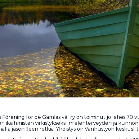
Förening för de Gamlas väl ry on toiminut jo lähes 70 vuo
 ikäihmisten virkistykseksi, mielenterveyden ja kunnon
ämällä jäsenilleen retkiä. Yhdistys on Vanhustyön keskuslii